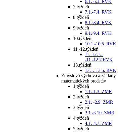
6.1.-6.3. RVK
7.týždeň
7.1.-7.4. RVK
8.týždeň
8.1.-8.4. RVK
9.týždeň
9.1.-9.4. RVK
10.týždeň
10.1.-10.5. RVK
11.-12.týždeň
11.-12.1.-
-11.-12.7.RVK
13.týždeň
13.1.-13.5. RVK
Zmyslová výchova a základy
matematických predstáv
1.týždeň
1.1.-1.3. ZMR
2.týždeň
2.1. -2.9. ZMR
3.týždeň
3.1.-3.10. ZMR
4.týždeň
4.1.-4.7. ZMR
5.týždeň