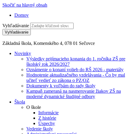
Skočiť na hlavný obsah
Domov
Vyhľadávanie
Základná škola, Komenského 4, 078 01 Sečovce
Novinky
Výsledky prijímacieho konania do 1. ročníka ZŠ pre
školský rok 2026/2027
Oznámenie o konaní volieb do RŠ 2026 - materiály
Hodnotenie aktualizačného vzdelávania - Čo by mal
učiteľ vedieť zo zákona o PZ/OZ
Dokumenty k voľbám do rady školy
Kampaň zameraná na nasmerovanie žiakov ZŠ na
moderné dynamické študijné odbory
Škola
O škole
Informácie
Z histórie
Úspechy
Vedenie školy