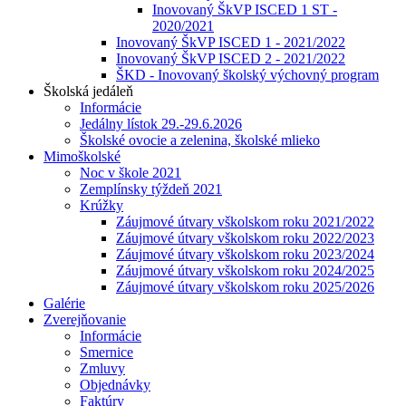
Inovovaný ŠkVP ISCED 1 ST -
2020/2021
Inovovaný ŠkVP ISCED 1 - 2021/2022
Inovovaný ŠkVP ISCED 2 - 2021/2022
ŠKD - Inovovaný školský výchovný program
Školská jedáleň
Informácie
Jedálny lístok 29.-29.6.2026
Školské ovocie a zelenina, školské mlieko
Mimoškolské
Noc v škole 2021
Zemplínsky týždeň 2021
Krúžky
Záujmové útvary vškolskom roku 2021/2022
Záujmové útvary vškolskom roku 2022/2023
Záujmové útvary vškolskom roku 2023/2024
Záujmové útvary vškolskom roku 2024/2025
Záujmové útvary vškolskom roku 2025/2026
Galérie
Zverejňovanie
Informácie
Smernice
Zmluvy
Objednávky
Faktúry