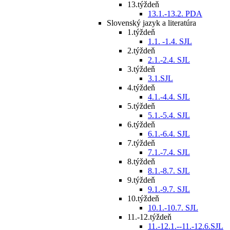
13.týždeň
13.1.-13.2. PDA
Slovenský jazyk a literatúra
1.týždeň
1.1. -1.4. SJL
2.týždeň
2.1.-2.4. SJL
3.týždeň
3.1.SJL
4.týždeň
4.1.-4.4. SJL
5.týždeň
5.1.-5.4. SJL
6.týždeň
6.1.-6.4. SJL
7.týždeň
7.1.-7.4. SJL
8.týždeň
8.1.-8.7. SJL
9.týždeň
9.1.-9.7. SJL
10.týždeň
10.1.-10.7. SJL
11.-12.týždeň
11.-12.1.--11.-12.6.SJL