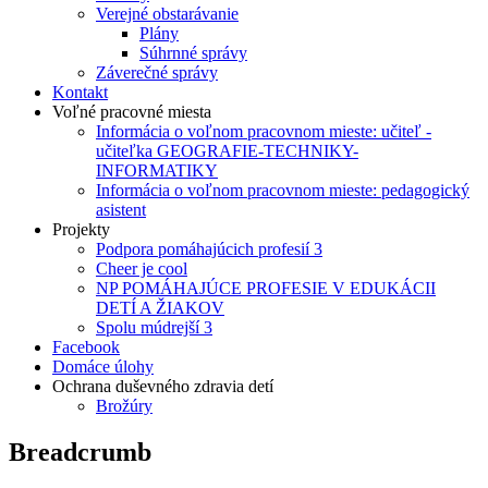
Verejné obstarávanie
Plány
Súhrnné správy
Záverečné správy
Kontakt
Voľné pracovné miesta
Informácia o voľnom pracovnom mieste: učiteľ -
učiteľka GEOGRAFIE-TECHNIKY-
INFORMATIKY
Informácia o voľnom pracovnom mieste: pedagogický
asistent
Projekty
Podpora pomáhajúcich profesií 3
Cheer je cool
NP POMÁHAJÚCE PROFESIE V EDUKÁCII
DETÍ A ŽIAKOV
Spolu múdrejší 3
Facebook
Domáce úlohy
Ochrana duševného zdravia detí
Brožúry
Breadcrumb