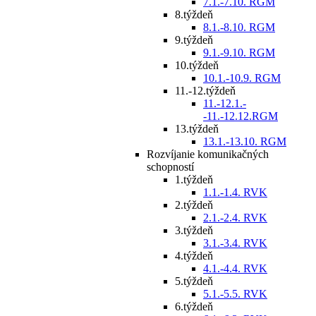
7.1.-7.10. RGM
8.týždeň
8.1.-8.10. RGM
9.týždeň
9.1.-9.10. RGM
10.týždeň
10.1.-10.9. RGM
11.-12.týždeň
11.-12.1.-
-11.-12.12.RGM
13.týždeň
13.1.-13.10. RGM
Rozvíjanie komunikačných
schopností
1.týždeň
1.1.-1.4. RVK
2.týždeň
2.1.-2.4. RVK
3.týždeň
3.1.-3.4. RVK
4.týždeň
4.1.-4.4. RVK
5.týždeň
5.1.-5.5. RVK
6.týždeň