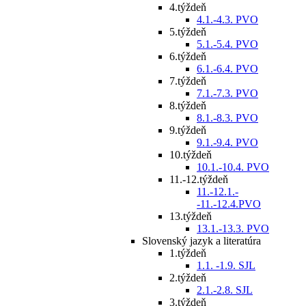
4.týždeň
4.1.-4.3. PVO
5.týždeň
5.1.-5.4. PVO
6.týždeň
6.1.-6.4. PVO
7.týždeň
7.1.-7.3. PVO
8.týždeň
8.1.-8.3. PVO
9.týždeň
9.1.-9.4. PVO
10.týždeň
10.1.-10.4. PVO
11.-12.týždeň
11.-12.1.-
-11.-12.4.PVO
13.týždeň
13.1.-13.3. PVO
Slovenský jazyk a literatúra
1.týždeň
1.1. -1.9. SJL
2.týždeň
2.1.-2.8. SJL
3.týždeň