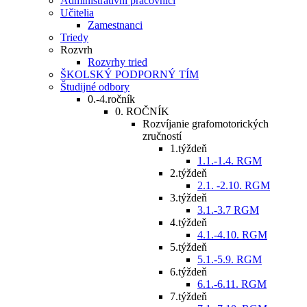
Administratívni pracovníci
Učitelia
Zamestnanci
Triedy
Rozvrh
Rozvrhy tried
ŠKOLSKÝ PODPORNÝ TÍM
Študijné odbory
0.-4.ročník
0. ROČNÍK
Rozvíjanie grafomotorických
zručností
1.týždeň
1.1.-1.4. RGM
2.týždeň
2.1. -2.10. RGM
3.týždeň
3.1.-3.7 RGM
4.týždeň
4.1.-4.10. RGM
5.týždeň
5.1.-5.9. RGM
6.týždeň
6.1.-6.11. RGM
7.týždeň