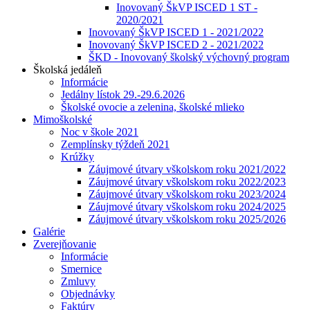
Inovovaný ŠkVP ISCED 1 ST -
2020/2021
Inovovaný ŠkVP ISCED 1 - 2021/2022
Inovovaný ŠkVP ISCED 2 - 2021/2022
ŠKD - Inovovaný školský výchovný program
Školská jedáleň
Informácie
Jedálny lístok 29.-29.6.2026
Školské ovocie a zelenina, školské mlieko
Mimoškolské
Noc v škole 2021
Zemplínsky týždeň 2021
Krúžky
Záujmové útvary vškolskom roku 2021/2022
Záujmové útvary vškolskom roku 2022/2023
Záujmové útvary vškolskom roku 2023/2024
Záujmové útvary vškolskom roku 2024/2025
Záujmové útvary vškolskom roku 2025/2026
Galérie
Zverejňovanie
Informácie
Smernice
Zmluvy
Objednávky
Faktúry