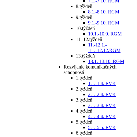
7.1.-7.10. RGM
8.týždeň
8.1.-8.10. RGM
9.týždeň
9.1.-9.10. RGM
10.týždeň
10.1.-10.9. RGM
11.-12.týždeň
11.-12.1.-
-11.-12.12.RGM
13.týždeň
13.1.-13.10. RGM
Rozvíjanie komunikačných
schopností
1.týždeň
1.1.-1.4. RVK
2.týždeň
2.1.-2.4. RVK
3.týždeň
3.1.-3.4. RVK
4.týždeň
4.1.-4.4. RVK
5.týždeň
5.1.-5.5. RVK
6.týždeň