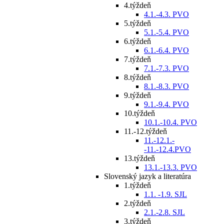
4.týždeň
4.1.-4.3. PVO
5.týždeň
5.1.-5.4. PVO
6.týždeň
6.1.-6.4. PVO
7.týždeň
7.1.-7.3. PVO
8.týždeň
8.1.-8.3. PVO
9.týždeň
9.1.-9.4. PVO
10.týždeň
10.1.-10.4. PVO
11.-12.týždeň
11.-12.1.-
-11.-12.4.PVO
13.týždeň
13.1.-13.3. PVO
Slovenský jazyk a literatúra
1.týždeň
1.1. -1.9. SJL
2.týždeň
2.1.-2.8. SJL
3.týždeň