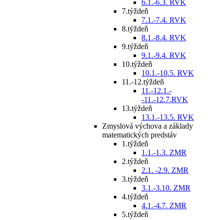
6.1.-6.3. RVK
7.týždeň
7.1.-7.4. RVK
8.týždeň
8.1.-8.4. RVK
9.týždeň
9.1.-9.4. RVK
10.týždeň
10.1.-10.5. RVK
11.-12.týždeň
11.-12.1.-
-11.-12.7.RVK
13.týždeň
13.1.-13.5. RVK
Zmyslová výchova a základy
matematických predstáv
1.týždeň
1.1.-1.3. ZMR
2.týždeň
2.1. -2.9. ZMR
3.týždeň
3.1.-3.10. ZMR
4.týždeň
4.1.-4.7. ZMR
5.týždeň