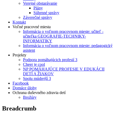
Verejné obstarávanie
Plány
Súhrnné správy
Záverečné správy
Kontakt
Voľné pracovné miesta
Informácia o voľnom pracovnom mieste: učiteľ -
učiteľka GEOGRAFIE-TECHNIKY-
INFORMATIKY
Informácia o voľnom pracovnom mieste: pedagogický
asistent
Projekty
Podpora pomáhajúcich profesií 3
Cheer je cool
NP POMÁHAJÚCE PROFESIE V EDUKÁCII
DETÍ A ŽIAKOV
Spolu múdrejší 3
Facebook
Domáce úlohy
Ochrana duševného zdravia detí
Brožúry
Breadcrumb