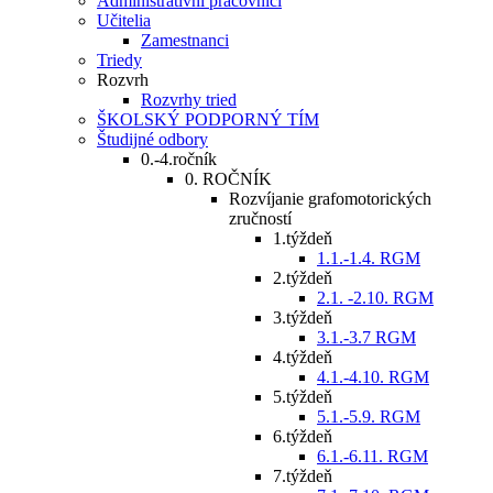
Administratívni pracovníci
Učitelia
Zamestnanci
Triedy
Rozvrh
Rozvrhy tried
ŠKOLSKÝ PODPORNÝ TÍM
Študijné odbory
0.-4.ročník
0. ROČNÍK
Rozvíjanie grafomotorických
zručností
1.týždeň
1.1.-1.4. RGM
2.týždeň
2.1. -2.10. RGM
3.týždeň
3.1.-3.7 RGM
4.týždeň
4.1.-4.10. RGM
5.týždeň
5.1.-5.9. RGM
6.týždeň
6.1.-6.11. RGM
7.týždeň