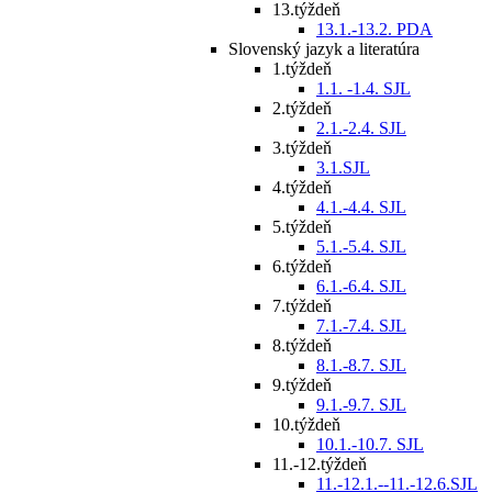
13.týždeň
13.1.-13.2. PDA
Slovenský jazyk a literatúra
1.týždeň
1.1. -1.4. SJL
2.týždeň
2.1.-2.4. SJL
3.týždeň
3.1.SJL
4.týždeň
4.1.-4.4. SJL
5.týždeň
5.1.-5.4. SJL
6.týždeň
6.1.-6.4. SJL
7.týždeň
7.1.-7.4. SJL
8.týždeň
8.1.-8.7. SJL
9.týždeň
9.1.-9.7. SJL
10.týždeň
10.1.-10.7. SJL
11.-12.týždeň
11.-12.1.--11.-12.6.SJL