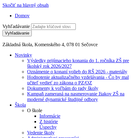
Skočiť na hlavný obsah
Domov
Vyhľadávanie
Základná škola, Komenského 4, 078 01 Sečovce
Novinky
Výsledky prijímacieho konania do 1. ročníka ZŠ pre
školský rok 2026/2027
Oznámenie o konaní volieb do RŠ 2026 - materiály
Hodnotenie aktualizačného vzdelávania - Čo by mal
učiteľ vedieť zo zákona o PZ/OZ
Dokumenty k voľbám do rady školy
Kampaň zameraná na nasmerovanie žiakov ZŠ na
moderné dynamické študijné odbory
Škola
O škole
Informácie
Z histórie
Úspechy
Vedenie školy